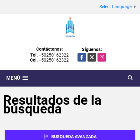
Select Language
▼
Contáctenos:
Síguenos:
Tel.
+50250162322
Facebook
X
Instagram
Cel.
+50250162322
MENÚ
Resultados de la
búsqueda
BUSQUEDA AVANZADA