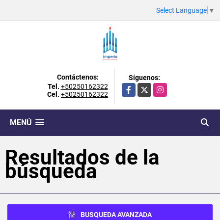
Select Language
▼
Contáctenos:
Síguenos:
Tel.
+50250162322
Facebook
X
Instagram
Cel.
+50250162322
MENÚ
Resultados de la
búsqueda
BUSQUEDA AVANZADA