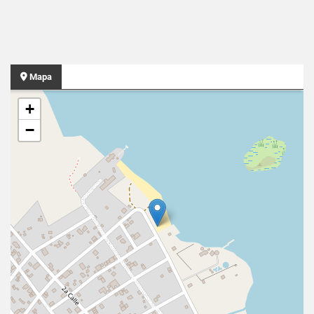
Mapa
+
−