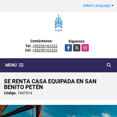
Select Language
▼
Contáctenos:
Síguenos:
Tel.
+50250162322
Facebook
X
Instagram
Cel.
+50250162322
MENÚ
SE RENTA CASA EQUIPADA EN SAN
BENITO PETÉN
Código.
7447014