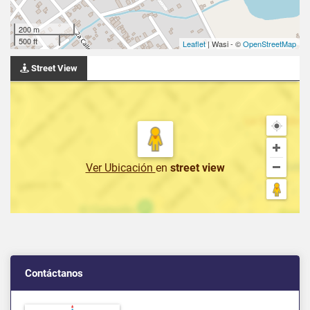
200 m
500 ft
Leaflet
| Wasi - ©
OpenStreetMap
Street View
Ver Ubicación
en
street view
Contáctanos