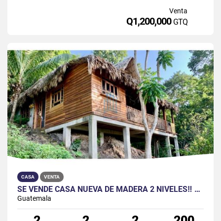
Venta
Q1,200,000
GTQ
CASA
VENTA
SE VENDE CASA NUEVA DE MADERA 2 NIVELES‼️ CON VISTA AL LAGO PETÉN ITZA
Guatemala
2
2
2
200