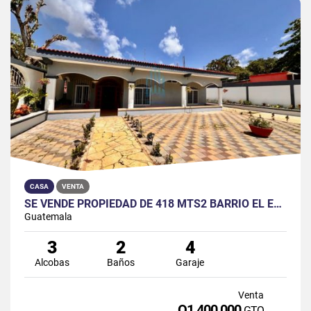
CASA
VENTA
SE VENDE PROPIEDAD DE 418 MTS2 BARRIO EL ESTADIO, LA LIBERTAD, PETÉN.
Guatemala
3
2
4
Alcobas
Baños
Garaje
Venta
Q1,400,000
GTQ