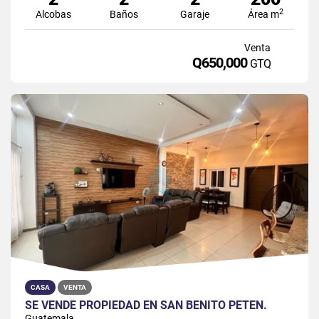
2
Alcobas
Baños
Garaje
Área m
Venta
Q650,000
GTQ
CASA
VENTA
SE VENDE PROPIEDAD EN SAN BENITO PETÉN.
Guatemala