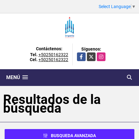
Select Language
▼
Contáctenos:
Síguenos:
Tel.
+50250162322
Facebook
X
Instagram
Cel.
+50250162322
MENÚ
Resultados de la
búsqueda
BUSQUEDA AVANZADA