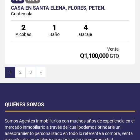
CASA
VENTA
CASA EN SANTA ELENA, FLORES, PETÉN.
Guatemala
2
1
4
Alcobas
Baño
Garaje
Venta
Q1,100,000
GTQ
Siguiente
1
2
3
»
QUIÉNES SOMOS
Somos Agentes Inmobiliarios con muchos años de experiencia en el
mercado inmobiliario a través del cual podemos brindarle un
asesoramiento personalizado en todo lo referente a compra, venta
y alquiler de inmuebles y de valorización de su propiedad.