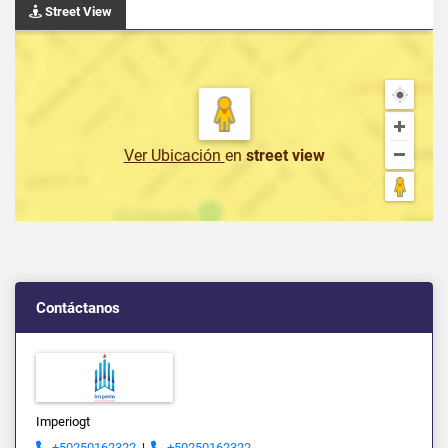
Street View
Ver Ubicación
en
street view
Contáctanos
Imperiogt
+50250162322
|
+50250162322