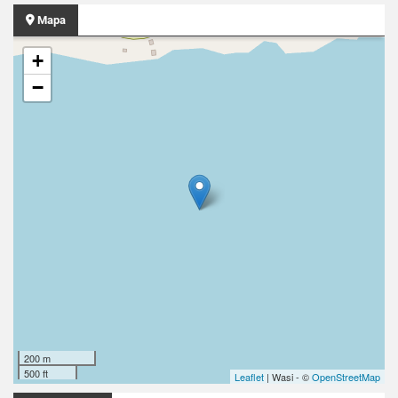
Mapa
+
−
200 m
500 ft
Leaflet
| Wasi - ©
OpenStreetMap