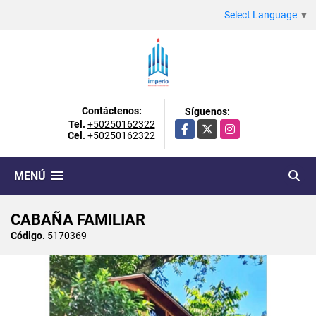
Select Language
▼
Contáctenos:
Síguenos:
Tel.
+50250162322
Facebook
X
Instagram
Cel.
+50250162322
MENÚ
CABAÑA FAMILIAR
Código.
5170369