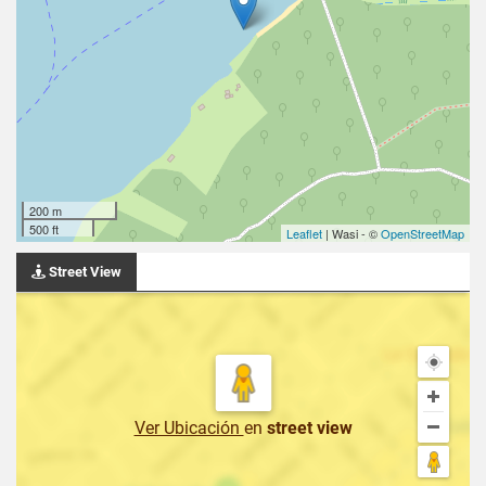
200 m
500 ft
Leaflet
| Wasi - ©
OpenStreetMap
Street View
Ver Ubicación
en
street view