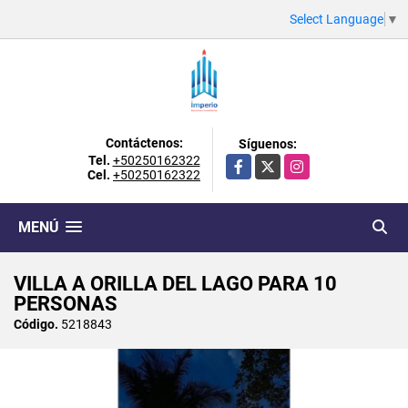
Select Language
▼
Contáctenos:
Síguenos:
Tel.
+50250162322
Facebook
X
Instagram
Cel.
+50250162322
MENÚ
VILLA A ORILLA DEL LAGO PARA 10
PERSONAS
Código.
5218843