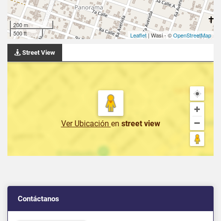
200 m
500 ft
Leaflet
| Wasi - ©
OpenStreetMap
Street View
Ver Ubicación
en
street view
Contáctanos