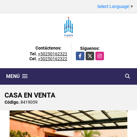
Select Language
▼
Contáctenos:
Síguenos:
Tel.
+50250162322
Facebook
X
Instagram
Cel.
+50250162322
MENÚ
CASA EN VENTA
Código.
8419059