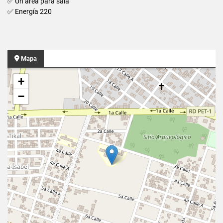
✅ Un área para sala
✅ Energía 220
Mapa
+
−