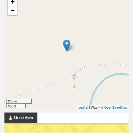
+
−
200 m
500 ft
Leaflet
| Wasi - ©
OpenStreetMap
Street View