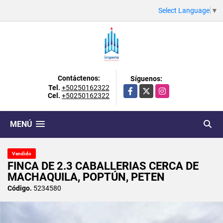
Select Language
▼
Contáctenos:
Síguenos:
Tel.
+50250162322
Facebook
X
Instagram
Cel.
+50250162322
MENÚ
Vendido
FINCA DE 2.3 CABALLERIAS CERCA DE
MACHAQUILA, POPTÚN, PETEN
Código.
5234580