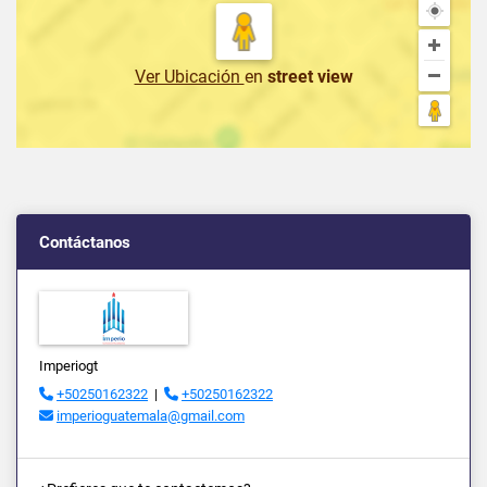
Ver Ubicación
en
street view
Contáctanos
Imperiogt
+50250162322
|
+50250162322
imperioguatemala@gmail.com