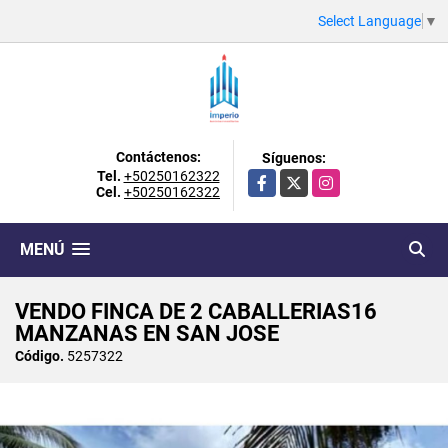
Select Language
▼
Contáctenos:
Síguenos:
Tel.
+50250162322
Facebook
X
Instagram
Cel.
+50250162322
MENÚ
VENDO FINCA DE 2 CABALLERIAS16
MANZANAS EN SAN JOSE
Código.
5257322