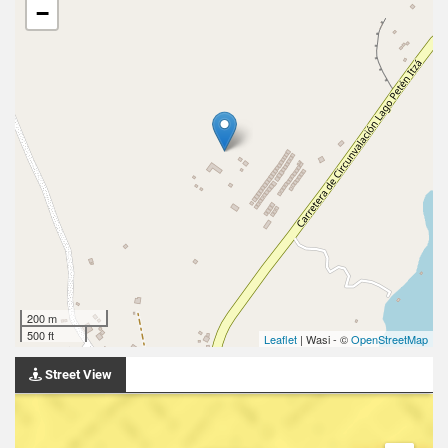
−
200 m
500 ft
Leaflet
| Wasi - ©
OpenStreetMap
Street View