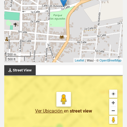
200 m
500 ft
Leaflet
| Wasi - ©
OpenStreetMap
Street View
Ver Ubicación
en
street view