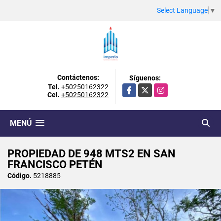
Select Language
▼
Contáctenos:
Síguenos:
Tel.
+50250162322
Facebook
X
Instagram
Cel.
+50250162322
MENÚ
PROPIEDAD DE 948 MTS2 EN SAN
FRANCISCO PETÉN
Código.
5218885