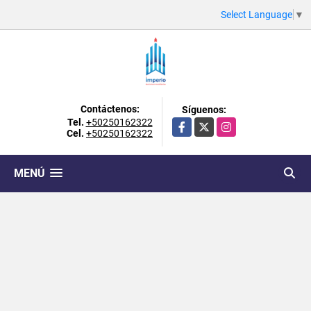
Select Language
▼
Contáctenos:
Síguenos:
Tel.
+50250162322
Facebook
X
Instagram
Cel.
+50250162322
MENÚ