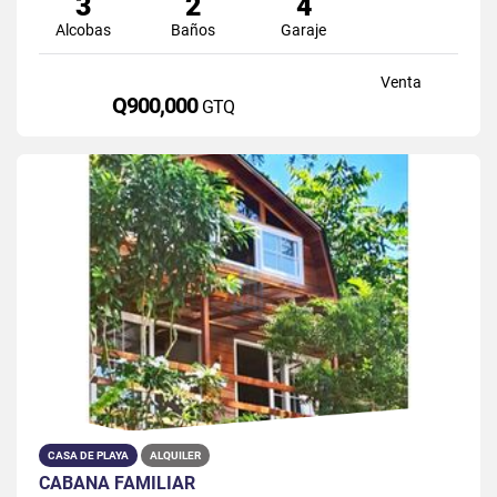
3
2
4
Alcobas
Baños
Garaje
Venta
Q900,000
GTQ
CASA DE PLAYA
ALQUILER
CABAÑA FAMILIAR